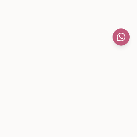
A plataforma mais completa com Taxa Zero para criar sites
de casamento
Plataforma